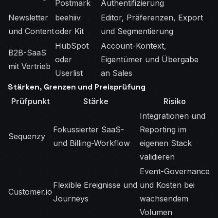
Postmark
Authentifizierung
Newsletter
beehiiv
Editor, Präferenzen, Export
und Content
oder Kit
und Segmentierung
HubSpot
Account-Kontext,
B2B-SaaS
oder
Eigentümer und Übergabe
mit Vertrieb
Userlist
an Sales
Stärken, Grenzen und Preisprüfung
Prüfpunkt
Stärke
Risiko
Integrationen und
Fokussierter SaaS-
Reporting im
Sequenzy
und Billing-Workflow
eigenen Stack
validieren
Event-Governance
Flexible Ereignisse und
und Kosten bei
Customer.io
Journeys
wachsendem
Volumen