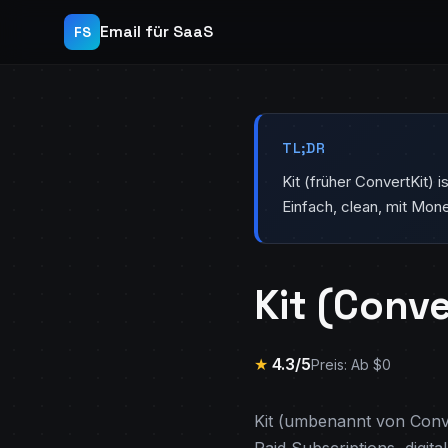
Email für SaaS
FS
TL;DR
Kit (früher ConvertKit)
Einfach, clean, mit Mone
Kit (Conv
★
4.3/5
Preis: Ab $0
Kit (umbenannt von Conver