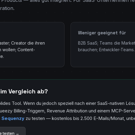
al Products — alles gut integriert. Für SaaS-Unternehmen fe
ration.
Weniger geeignet für
ster; Creator die ihren
B2B SaaS; Teams die Market
n wollen; Content-
brauchen; Entwickler-Teams.
e.
im Vergleich ab?
 solides Tool. Wenn du jedoch speziell nach einer SaaS-nativen Lös
eezy Billing-Triggern, Revenue Attribution und einem MCP-Serve
h
Sequenzy
zu testen — kostenlos bis 2.500 E-Mails/Monat, unb
e testen →