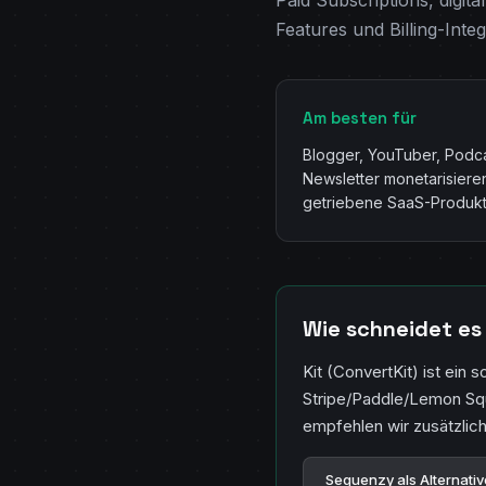
Paid Subscriptions, digit
Features und Billing-Integ
Am besten für
Blogger, YouTuber, Podca
Newsletter monetarisiere
getriebene SaaS-Produkt
Wie schneidet es 
Kit (ConvertKit) ist ein
Stripe/Paddle/Lemon Squ
empfehlen wir zusätzlic
Sequenzy als Alternativ