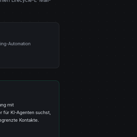
hlen Lifecycle-E-Mail-
ing-Automation
ung mit
r für KI-Agenten suchst,
egrenzte Kontakte.