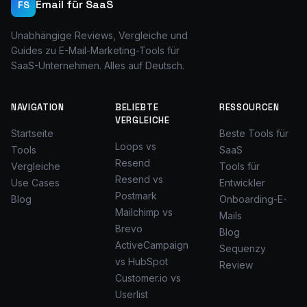
Email für SaaS
FS
Unabhängige Reviews, Vergleiche und
Guides zu E-Mail-Marketing-Tools für
SaaS-Unternehmen. Alles auf Deutsch.
NAVIGATION
BELIEBTE
RESSOURCEN
VERGLEICHE
Startseite
Beste Tools für
Loops vs
Tools
SaaS
Resend
Vergleiche
Tools für
Resend vs
Use Cases
Entwickler
Postmark
Blog
Onboarding-E-
Mailchimp vs
Mails
Brevo
Blog
ActiveCampaign
Sequenzy
vs HubSpot
Review
Customer.io vs
Userlist