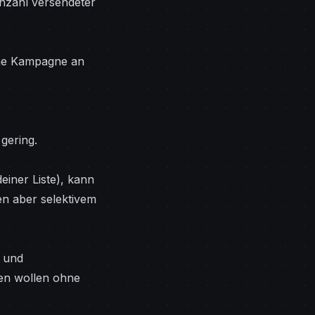
nzahl versendeter
ine Kampagne an
gering.
einer Liste), kann
en aber selektivem
s und
en wollen ohne