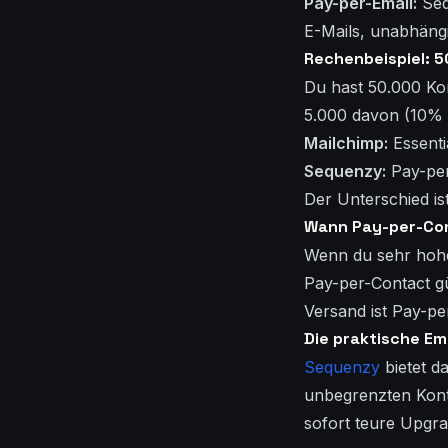
Pay-per-Email:
Seq
E-Mails, unabhängi
Rechenbeispiel: 
Du hast 50.000 Ko
5.000 davon (10% d
Mailchimp:
Essenti
Sequenzy:
Pay-per
Der Unterschied is
Wann Pay-per-Con
Wenn du sehr hohe 
Pay-per-Contact gü
Versand ist Pay-pe
Die praktische E
Sequenzy
bietet d
unbegrenzten Kont
sofort teure Upgra