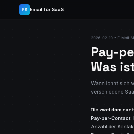
Email für SaaS
FS
2026-02-10 • E-Mail-M
Pay-pe
Was is
Wann lohnt sich 
verschiedene Saa
Die zwei dominant
Pay-per-Contact:
M
Anzahl der Kontakt