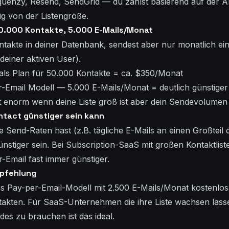
uenzy, Resend, SendGrid — du zahlst basierend auf der A
g von der Listengröße.
50.000 Kontakte, 5.000 E-Mails/Monat
ntakte in deiner Datenbank, sendest aber nur monatlich e
einer aktiven User).
als Plan für 50.000 Kontakte = ca. $350/Monat
-Email Modell — 5.000 E-Mails/Monat = deutlich günstiger
t enorm wenn deine Liste groß ist aber dein Sendevolumen 
tact günstiger sein kann
Send-Raten hast (z.B. tägliche E-Mails an einen Großteil d
nstiger sein. Bei Subscription-SaaS mit großen Kontaktlist
r-Email fast immer günstiger.
mpfehlung
as Pay-per-Email-Modell mit 2.500 E-Mails/Monat kostenlo
akten. Für SaaS-Unternehmen die ihre Liste wachsen lass
des zu brauchen ist das ideal.