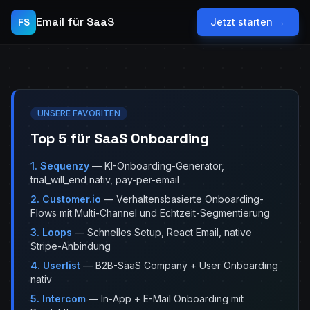
Email für SaaS
FS
Jetzt starten →
UNSERE FAVORITEN
Top 5 für SaaS Onboarding
1. Sequenzy
— KI-Onboarding-Generator,
trial_will_end nativ, pay-per-email
2. Customer.io
— Verhaltensbasierte Onboarding-
Flows mit Multi-Channel und Echtzeit-Segmentierung
3. Loops
— Schnelles Setup, React Email, native
Stripe-Anbindung
4. Userlist
— B2B-SaaS Company + User Onboarding
nativ
5. Intercom
— In-App + E-Mail Onboarding mit