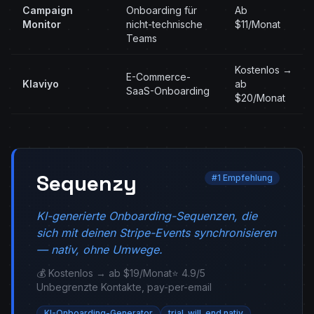
Campaign
Onboarding für
Ab
Monitor
nicht-technische
$11/Monat
Teams
Kostenlos →
E-Commerce-
Klaviyo
ab
SaaS-Onboarding
$20/Monat
Sequenzy
#1 Empfehlung
KI-generierte Onboarding-Sequenzen, die
sich mit deinen Stripe-Events synchronisieren
— nativ, ohne Umwege.
💰 Kostenlos → ab $19/Monat
⭐ 4.9/5
Unbegrenzte Kontakte, pay-per-email
KI-Onboarding-Generator
trial_will_end nativ