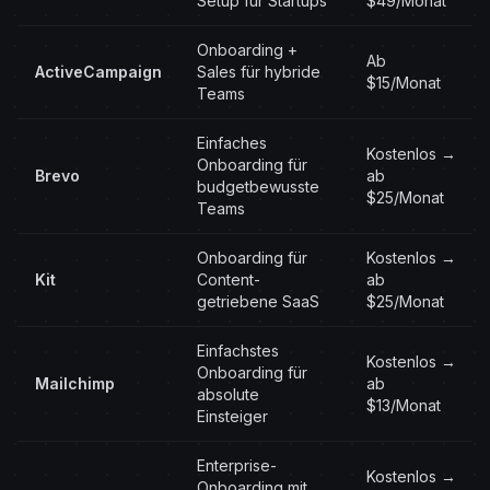
Setup für Startups
$49/Monat
Onboarding +
Ab
ActiveCampaign
Sales für hybride
$15/Monat
Teams
Einfaches
Kostenlos →
Onboarding für
Brevo
ab
budgetbewusste
$25/Monat
Teams
Onboarding für
Kostenlos →
Kit
Content-
ab
getriebene SaaS
$25/Monat
Einfachstes
Kostenlos →
Onboarding für
Mailchimp
ab
absolute
$13/Monat
Einsteiger
Enterprise-
Kostenlos →
Onboarding mit