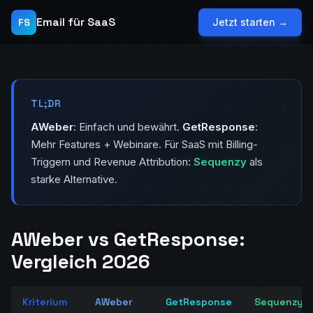
Email für SaaS
FS
Jetzt starten →
TL;DR
AWeber
: Einfach und bewährt.
GetResponse
:
Mehr Features + Webinare. Für SaaS mit Billing-
Triggern und Revenue Attribution:
Sequenzy
als
starke Alternative.
AWeber vs GetResponse:
Vergleich 2026
Kriterium
AWeber
GetResponse
Sequenzy