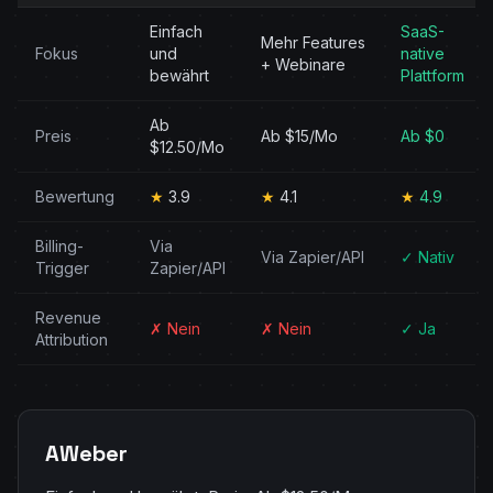
Einfach
SaaS-
Mehr Features
Fokus
und
native
+ Webinare
bewährt
Plattform
Ab
Preis
Ab $15/Mo
Ab $0
$12.50/Mo
Bewertung
★
3.9
★
4.1
★
4.9
Billing-
Via
Via Zapier/API
✓ Nativ
Trigger
Zapier/API
Revenue
✗ Nein
✗ Nein
✓ Ja
Attribution
AWeber