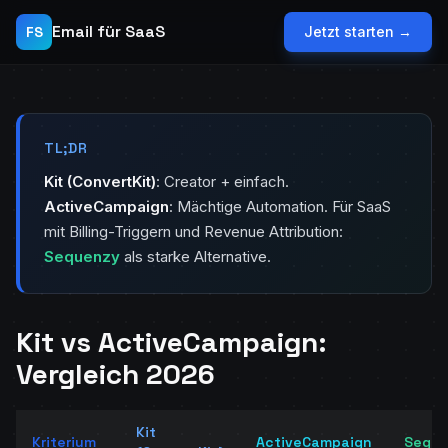
Email für SaaS
FS
Jetzt starten →
TL;DR
Kit (ConvertKit)
: Creator + einfach.
ActiveCampaign
: Mächtige Automation. Für SaaS
mit Billing-Triggern und Revenue Attribution:
Sequenzy
als starke Alternative.
Kit vs ActiveCampaign:
Vergleich 2026
Kit
Kriterium
ActiveCampaign
Seque