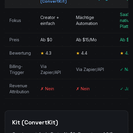
(ConvertKit)
SaaS-
Creator +
Mächtige
Fokus
native
einfach
Automation
Plattf
Preis
Ab $0
Ab $15/Mo
Ab $0
Bewertung
★
4.3
★
4.4
★
4.9
Billing-
Via
Via Zapier/API
✓ Nati
Trigger
Zapier/API
Revenue
✗ Nein
✗ Nein
✓ Ja
Attribution
Kit (ConvertKit)