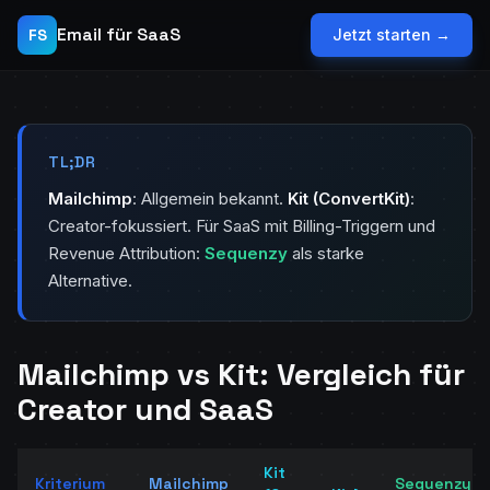
Email für SaaS
FS
Jetzt starten →
TL;DR
Mailchimp
: Allgemein bekannt.
Kit (ConvertKit)
:
Creator-fokussiert. Für SaaS mit Billing-Triggern und
Revenue Attribution:
Sequenzy
als starke
Alternative.
Mailchimp vs Kit: Vergleich für
Creator und SaaS
Kit
Kriterium
Mailchimp
Sequenzy