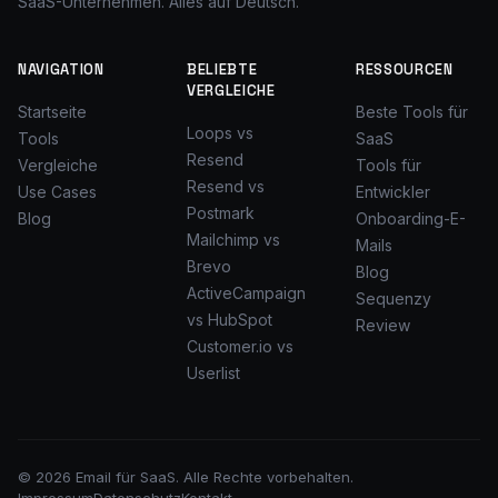
SaaS-Unternehmen. Alles auf Deutsch.
NAVIGATION
BELIEBTE
RESSOURCEN
VERGLEICHE
Startseite
Beste Tools für
Loops vs
Tools
SaaS
Resend
Vergleiche
Tools für
Resend vs
Use Cases
Entwickler
Postmark
Blog
Onboarding-E-
Mailchimp vs
Mails
Brevo
Blog
ActiveCampaign
Sequenzy
vs HubSpot
Review
Customer.io vs
Userlist
© 2026 Email für SaaS. Alle Rechte vorbehalten.