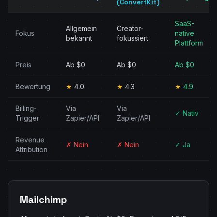
(ConvertKit)
SaaS-
Allgemein
Creator-
Fokus
native
bekannt
fokussiert
Plattform
Preis
Ab $0
Ab $0
Ab $0
Bewertung
★
4.0
★
4.3
★
4.9
Billing-
Via
Via
✓ Nativ
Trigger
Zapier/API
Zapier/API
Revenue
✗ Nein
✗ Nein
✓ Ja
Attribution
Mailchimp