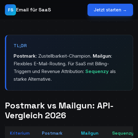
Email für SaaS
FS
Jetzt starten →
TL;DR
Postmark
: Zustellbarkeit-Champion.
Mailgun
:
Flexibles E-Mail-Routing. Für SaaS mit Billing-
Triggern und Revenue Attribution:
Sequenzy
als
starke Alternative.
Postmark vs Mailgun: API-
Vergleich 2026
Kriterium
Postmark
Mailgun
Sequenzy