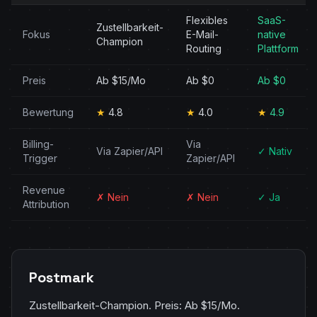
Flexibles
SaaS-
Zustellbarkeit-
Fokus
E-Mail-
native
Champion
Routing
Plattform
Preis
Ab $15/Mo
Ab $0
Ab $0
Bewertung
★
4.8
★
4.0
★
4.9
Billing-
Via
Via Zapier/API
✓ Nativ
Trigger
Zapier/API
Revenue
✗ Nein
✗ Nein
✓ Ja
Attribution
Postmark
Zustellbarkeit-Champion. Preis: Ab $15/Mo.