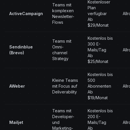
Kostenloser
Teams mit
Plan
komplexen
ActiveCampaign
verfügbar
All
Newsletter-
Ab
Flows
$29/Monat
Kostenlos bis
Teams mit
300 E-
Sendinblue
Omni-
Mails/Tag
All
(Brevo)
channel
Ab
Strategy
$25/Monat
Kostenlos bis
Kleine Teams
500
AWeber
mit Focus auf
Abonnenten
All
Deliverability
Ab
$19/Monat
Teams mit
Kostenlos bis
Developer-
200 E-
Mailjet
und
Mails/Tag
All
Marketing-
Ab