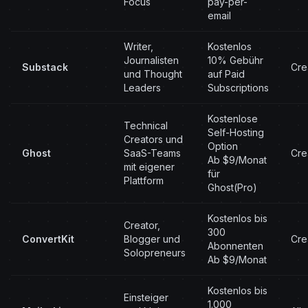
Focus
pay-per-
email
Writer,
Kostenlos
Journalisten
10% Gebühr
Substack
Cre
und Thought
auf Paid
Leaders
Subscriptions
Kostenlose
Technical
Self-Hosting
Creators und
Option
Ghost
SaaS-Teams
Cre
Ab $9/Monat
mit eigener
für
Plattform
Ghost(Pro)
Kostenlos bis
Creator,
300
ConvertKit
Blogger und
Cre
Abonnenten
Solopreneurs
Ab $9/Monat
Kostenlos bis
Einsteiger
1.000