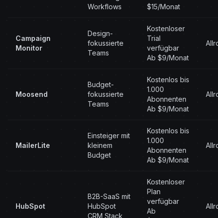
Workflows
$15/Monat
Kostenloser
Design-
Campaign
Trial
fokussierte
All
Monitor
verfügbar
Teams
Ab $9/Monat
Kostenlos bis
Budget-
1.000
Moosend
fokussierte
All
Abonnenten
Teams
Ab $9/Monat
Kostenlos bis
Einsteiger mit
1.000
MailerLite
kleinem
All
Abonnenten
Budget
Ab $9/Monat
Kostenloser
Plan
B2B-SaaS mit
verfügbar
HubSpot
HubSpot
All
Ab
CRM Stack