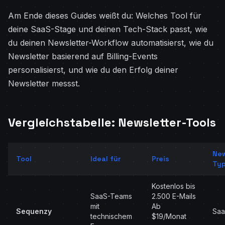
Am Ende dieses Guides weißt du: Welches Tool für
deine SaaS-Stage und deinen Tech-Stack passt, wie
du deinen Newsletter-Workflow automatisierst, wie du
Newsletter basierend auf Billing-Events
personalisierst, und wie du den Erfolg deiner
Newsletter messst.
Vergleichstabelle: Newsletter-Tools
New
Tool
Ideal für
Preis
Ty
Kostenlos bis
SaaS-Teams
2.500 E-Mails
mit
Ab
Sequenzy
Sa
technischem
$19/Monat