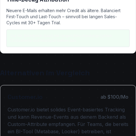
Neuere E-Mails erhalten mehr Credit als ältere. Balanciert
First-Touch und Last-Touch – sinnvoll bei langen Sales-
Cycles mit 30+ Tagen Trial.
Gut für: Enterprise-SaaS mit langen Entscheidungszyklen.
Customer.io und HubSpot bieten das.
Alternativen im Vergleich
Customer.io
ab $100/Mo
Customer.io bietet solides Event-basiertes Tracking
und kann Revenue-Events aus deinem Backend als
Custom-Attribute empfangen. Für Teams, die bereits
ein BI-Tool (Metabase, Looker) betreiben, ist