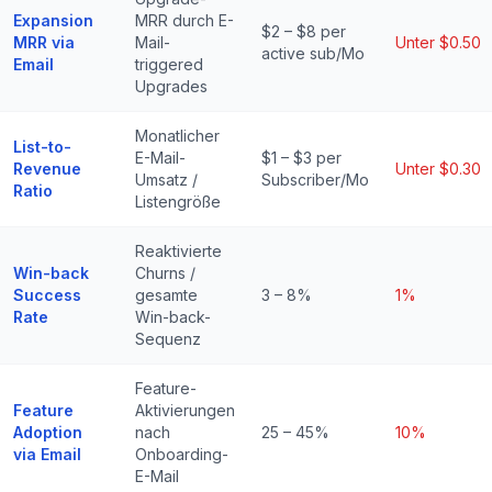
Expansion
MRR durch E-
$2 – $8 per
MRR via
Mail-
Unter $0.50
active sub/Mo
Email
triggered
Upgrades
Monatlicher
List-to-
E-Mail-
$1 – $3 per
Revenue
Unter $0.30
Umsatz /
Subscriber/Mo
Ratio
Listengröße
Reaktivierte
Win-back
Churns /
Success
gesamte
3 – 8%
1%
Rate
Win-back-
Sequenz
Feature-
Feature
Aktivierungen
Adoption
nach
25 – 45%
10%
via Email
Onboarding-
E-Mail