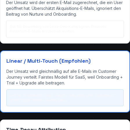
Der Umsatz wird der ersten E-Mail zugerechnet, die ein User
geöffnet hat. Überschätzt Akquisitions-E-Mails, ignoriert den
Beitrag von Nurture und Onboarding.
Gut für: Bewertung von Lead-Gen-Kampagnen. Problem:
Retention-E-Mails erscheinen wertlos.
Linear / Multi-Touch (Empfohlen)
Der Umsatz wird gleichmäßig auf alle E-Mails im Customer
Journey verteilt. Fairstes Modell für SaaS, weil Onboarding +
Trial + Upgrade alle beitragen.
Gut für: Die meisten SaaS-Teams. Sequenzy und Customer.io
unterstützen dieses Modell nativ.
Time-Decay Attribution