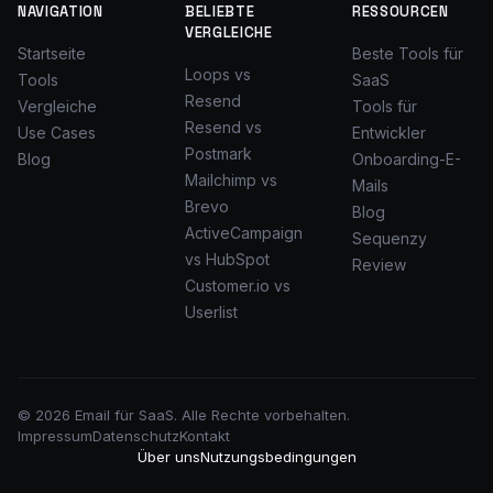
NAVIGATION
BELIEBTE
RESSOURCEN
VERGLEICHE
Startseite
Beste Tools für
Loops vs
Tools
SaaS
Resend
Vergleiche
Tools für
Resend vs
Use Cases
Entwickler
Postmark
Blog
Onboarding-E-
Mailchimp vs
Mails
Brevo
Blog
ActiveCampaign
Sequenzy
vs HubSpot
Review
Customer.io vs
Userlist
© 2026 Email für SaaS. Alle Rechte vorbehalten.
Impressum
Datenschutz
Kontakt
Über uns
Nutzungsbedingungen