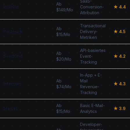
SaaS-
Ab
Userlist
Conversion-
★ 4.4
$149/Mo
Attribution
Transactional
Ab
Postmark
Delivery-
★ 4.5
$15/Mo
Metriken
API-basiertes
Ab
SendGrid
Event-
★ 4.2
$20/Mo
Tracking
In-App + E-
Ab
Mail
Intercom
★ 4.3
$74/Mo
Revenue-
Tracking
Ab
Basic E-Mail-
Mailjet
★ 3.9
$15/Mo
Analytics
Developer-