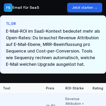
Email für SaaS
FS
Jetzt starten →
TL;DR
E-Mail-ROI im SaaS-Kontext bedeutet mehr als
Open-Rates: Du brauchst Revenue Attribution
auf E-Mail-Ebene, MRR-Beeinflussung pro
Sequence und Cost-per-Conversion. Tools
wie Sequenzy rechnen automatisch, welche
E-Mail welchen Upgrade ausgelöst hat.
Tool
Preis
ROI-Stärke
Rating
Revenue
Attribution +
Ab $0 ·