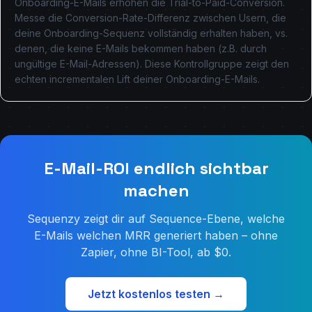
Onboarding-E-Mails erhöhen die Trial-to-Paid-Conversion.
Messe die Conversion-Rate-Differenz zwischen Usern, die
deine Onboarding-Sequenz vollständig erhalten haben, vs.
denen, die keine E-Mails bekommen haben (z.B. durch
ungültige E-Mail-Adressen). Diese Kontrollgruppe zeigt den
echten incrementalen Lift deiner Onboarding-E-Mails.
E-Mail-ROI endlich sichtbar
machen
Sequenzy zeigt dir auf Sequence-Ebene, welche
E-Mails welchen MRR generiert haben – ohne
Zapier, ohne BI-Tool, ab $0.
Jetzt kostenlos testen →