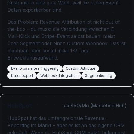
Customer.io eine gute Wahl, weil die rohen Event-
Daten exportierbar sind.
Das Problem: Revenue Attribution ist nicht out-of-
the-box – du musst die Verbindung zwischen E-
Mail-Klick und Stripe-Event selbst bauen, meist
über Segment oder einen Custom Webhook. Das ist
machbar, aber kostet initial 1-2 Tage
Entwicklungsaufwand.
Event-basiertes Triggering
Custom Attribute
Datenexport
Webhook-Integration
Segmentierung
HubSpot
ab $50/Mo (Marketing Hub)
HubSpot hat das umfangreichste Revenue-
Reporting im Markt – aber es ist an das eigene CRM
geknüpft. Wenn du HubSpot-CRM nutzt, bekommst