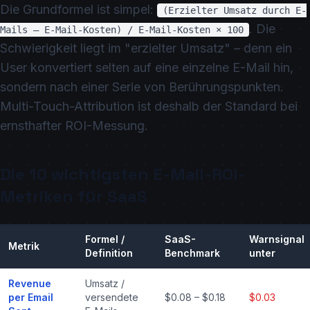
Die Grundformel ist simpel:
(Erzielter Umsatz durch E-
. Die
Mails – E-Mail-Kosten) / E-Mail-Kosten × 100
Schwierigkeit liegt im "erzielter Umsatz" – denn ein
User konvertiert selten auf eine einzelne E-Mail hin,
sondern nach einer Serie von Berührungspunkten.
Multi-Touch-Attribution ist deshalb der Standard bei
ernsthafter ROI-Messung.
Die 10 wichtigsten E-Mail-ROI-
Metriken für SaaS
Formel /
SaaS-
Warnsignal
Metrik
Definition
Benchmark
unter
Revenue
Umsatz /
per Email
versendete
$0.08 – $0.18
$0.03