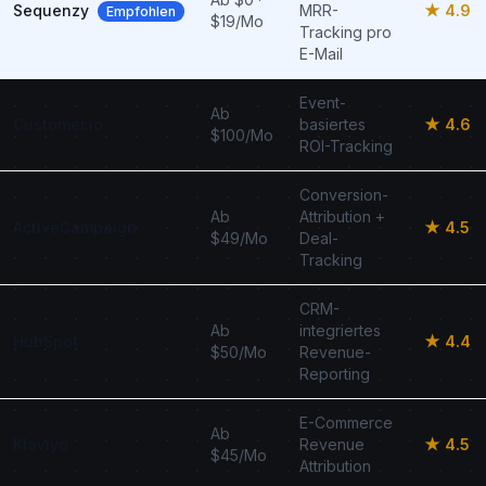
Sequenzy
MRR-
★ 4.9
Empfohlen
$19/Mo
Tracking pro
E-Mail
Event-
Ab
Customer.io
basiertes
★ 4.6
$100/Mo
ROI-Tracking
Conversion-
Ab
Attribution +
ActiveCampaign
★ 4.5
$49/Mo
Deal-
Tracking
CRM-
Ab
integriertes
HubSpot
★ 4.4
$50/Mo
Revenue-
Reporting
E-Commerce
Ab
Klaviyo
Revenue
★ 4.5
$45/Mo
Attribution