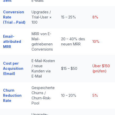
Sent
E-Mails
Conversion
Upgrades /
Rate
Trial-User ×
15 – 25%
8%
(Trial→Paid)
100
MRR von E-
Email-
Mail-
20 – 40% des
attributed
10%
getriebenen
neuen MRR
MRR
Conversions
E-Mail-Kosten
Cost per
/ neue
Über $150
Acquisition
$15 – $50
Kunden via
(prüfen)
(Email)
E-Mail
Gespeicherte
Churn
Churns /
Reduction
10 – 20%
5%
Churn-Risk-
Rate
Pool
Upgrade-