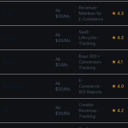
Revenue-
Ab
Drip
Metriken für
★ 4.3
$39/Mo
E-Commerce
SaaS-
Ab
Loops
Lifecycle-
★ 4.3
$49/Mo
Tracking
Basic ROI +
Ab
Brevo
Conversion-
★ 4.1
$0/Mo
Tracking
E-
Ab
Mailchimp
Commerce-
★ 4.0
$20/Mo
ROI-Reports
Creator-
Ab
Kit
Revenue-
★ 4.2
$29/Mo
Tracking