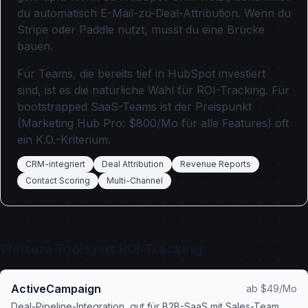
du automatisch E-Mail-zu-Deal-Attribution. Wenn du
Stripe oder Paddle nutzt, musst du eine Brücke
bauen.
Für Teams, die bereits tief in HubSpot investiert
sind, ist es die natürliche Wahl für ROI-Tracking. Für
bootstrapped SaaS-Teams ist der Preispunkt
(Marketing Hub Pro: $800/Mo für alle Features) oft
ein K.O.-Kriterium.
CRM-integriert
Deal Attribution
Revenue Reports
Contact Scoring
Multi-Channel
Weitere Tools mit ROI-Tracking
ActiveCampaign
ab $49/Mo
Deal-Pipeline-Integration, gut für B2B-SaaS mit Sales-Team