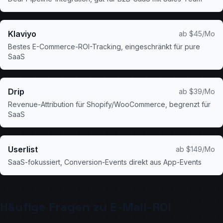
Klaviyo
ab $45/Mo
Bestes E-Commerce-ROI-Tracking, eingeschränkt für pure
SaaS
Drip
ab $39/Mo
Revenue-Attribution für Shopify/WooCommerce, begrenzt für
SaaS
Userlist
ab $149/Mo
SaaS-fokussiert, Conversion-Events direkt aus App-Events
Häufige Fragen zu E-Mail-ROI