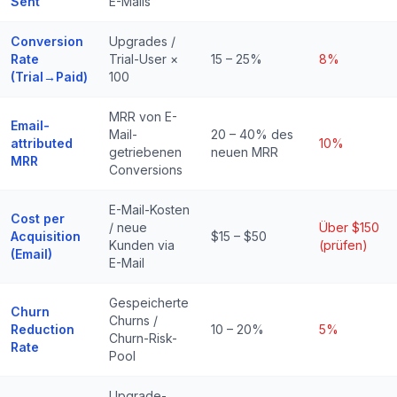
Sent
E-Mails
Conversion
Upgrades /
Rate
Trial-User ×
15 – 25%
8%
(Trial→Paid)
100
MRR von E-
Email-
Mail-
20 – 40% des
attributed
10%
getriebenen
neuen MRR
MRR
Conversions
E-Mail-Kosten
Cost per
/ neue
Über $150
Acquisition
$15 – $50
Kunden via
(prüfen)
(Email)
E-Mail
Gespeicherte
Churn
Churns /
Reduction
10 – 20%
5%
Churn-Risk-
Rate
Pool
Upgrade-