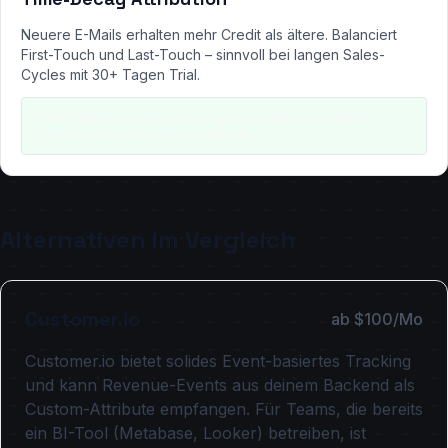
Neuere E-Mails erhalten mehr Credit als ältere. Balanciert
First-Touch und Last-Touch – sinnvoll bei langen Sales-
Cycles mit 30+ Tagen Trial.
Gut für: Enterprise-SaaS mit langen Entscheidungszyklen.
Customer.io und HubSpot bieten das.
Alternativen im Vergleich
Customer.io
ab $100/Mo
Customer.io bietet solides Event-basiertes Tracking
und kann Revenue-Events aus deinem Backend als
Custom-Attribute empfangen. Für Teams, die bereits
ein BI-Tool (Metabase, Looker) betreiben, ist