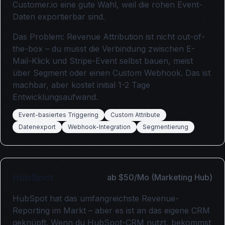
Customer.io eine gute Wahl, weil die rohen Event-
Daten exportierbar sind.
Das Problem: Revenue Attribution ist nicht out-of-
the-box – du musst die Verbindung zwischen E-
Mail-Klick und Stripe-Event selbst bauen, meist
über Segment oder einen Custom Webhook. Das ist
machbar, aber kostet initial 1-2 Tage
Entwicklungsaufwand.
Event-basiertes Triggering
Custom Attribute
Datenexport
Webhook-Integration
Segmentierung
HubSpot
ab $50/Mo (Marketing Hub)
HubSpot hat das umfangreichste Revenue-
Reporting im Markt – aber es ist an das eigene CRM
geknüpft. Wenn du HubSpot-CRM nutzt, bekommst