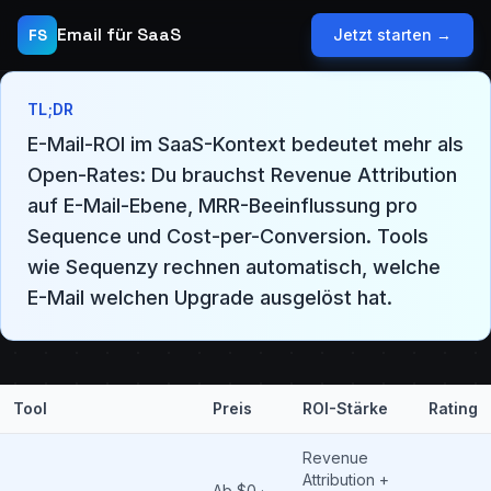
Email für SaaS
FS
Jetzt starten →
TL;DR
E-Mail-ROI im SaaS-Kontext bedeutet mehr als
Open-Rates: Du brauchst Revenue Attribution
auf E-Mail-Ebene, MRR-Beeinflussung pro
Sequence und Cost-per-Conversion. Tools
wie Sequenzy rechnen automatisch, welche
E-Mail welchen Upgrade ausgelöst hat.
Tool
Preis
ROI-Stärke
Rating
Revenue
Attribution +
Ab $0 ·