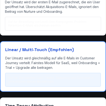
Der Umsatz wird der ersten E-Mail zugerechnet, die ein User
geöffnet hat. Überschätzt Akquisitions-E-Mails, ignoriert den
Beitrag von Nurture und Onboarding.
Gut für: Bewertung von Lead-Gen-Kampagnen. Problem:
Retention-E-Mails erscheinen wertlos.
Linear / Multi-Touch (Empfohlen)
Der Umsatz wird gleichmäßig auf alle E-Mails im Customer
Journey verteilt. Fairstes Modell für SaaS, weil Onboarding +
Trial + Upgrade alle beitragen.
Gut für: Die meisten SaaS-Teams. Sequenzy und Customer.io
unterstützen dieses Modell nativ.
Time-Decay Attribution