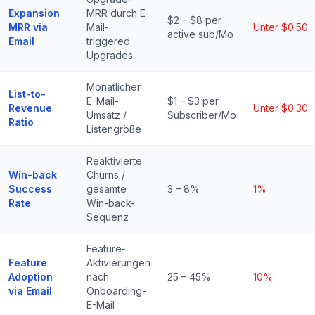
Expansion
MRR durch E-
$2 – $8 per
MRR via
Mail-
Unter $0.50
active sub/Mo
Email
triggered
Upgrades
Monatlicher
List-to-
E-Mail-
$1 – $3 per
Revenue
Unter $0.30
Umsatz /
Subscriber/Mo
Ratio
Listengröße
Reaktivierte
Win-back
Churns /
Success
gesamte
3 – 8%
1%
Rate
Win-back-
Sequenz
Feature-
Feature
Aktivierungen
Adoption
nach
25 – 45%
10%
via Email
Onboarding-
E-Mail