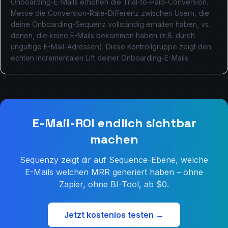
Onboarding-E-Mails erhöhen die Trial-to-Paid-Conversion.
Messe die Conversion-Rate-Differenz zwischen Usern, die
deine Onboarding-Sequenz vollständig erhalten haben, vs.
denen, die keine E-Mails bekommen haben (z.B. durch
ungültige E-Mail-Adressen). Diese Kontrollgruppe zeigt den
echten incrementalen Lift deiner Onboarding-E-Mails.
E-Mail-ROI endlich sichtbar
machen
Sequenzy zeigt dir auf Sequence-Ebene, welche
E-Mails welchen MRR generiert haben – ohne
Zapier, ohne BI-Tool, ab $0.
Jetzt kostenlos testen →