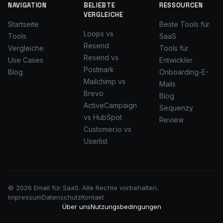
NAVIGATION
BELIEBTE
RESSOURCEN
VERGLEICHE
Startseite
Beste Tools für
Loops vs
Tools
SaaS
Resend
Vergleiche
Tools für
Resend vs
Use Cases
Entwickler
Postmark
Blog
Onboarding-E-
Mailchimp vs
Mails
Brevo
Blog
ActiveCampaign
Sequenzy
vs HubSpot
Review
Customer.io vs
Userlist
© 2026 Email für SaaS. Alle Rechte vorbehalten.
Impressum
Datenschutz
Kontakt
Über uns
Nutzungsbedingungen