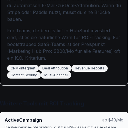
du automatisch E-Mail-zu-Deal-Attribution. Wenn du
Stripe oder Paddle nutzt, musst du eine Brücke
bauen.
Für Teams, die bereits tief in HubSpot investiert
sind, ist es die natürliche Wahl für ROI-Tracking. Für
bootstrapped SaaS-Teams ist der Preispunkt
(Marketing Hub Pro: $800/Mo für alle Features) oft
ein K.O.-Kriterium.
CRM-integriert
Deal Attribution
Revenue Reports
Contact Scoring
Multi-Channel
Weitere Tools mit ROI-Tracking
ActiveCampaign
ab $49/Mo
Deal-Pipeline-Integration, gut für B2B-SaaS mit Sales-Team