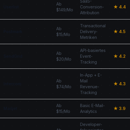
SaaS-
Ab
Userlist
Conversion-
★ 4.4
$149/Mo
Attribution
Transactional
Ab
Postmark
Delivery-
★ 4.5
$15/Mo
Metriken
API-basiertes
Ab
SendGrid
Event-
★ 4.2
$20/Mo
Tracking
In-App + E-
Ab
Mail
Intercom
★ 4.3
$74/Mo
Revenue-
Tracking
Ab
Basic E-Mail-
Mailjet
★ 3.9
$15/Mo
Analytics
Developer-