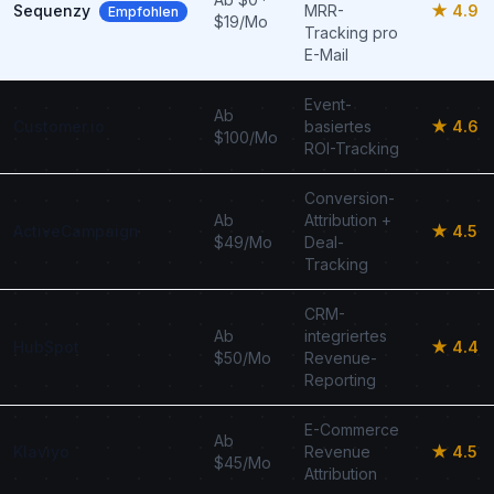
Sequenzy
MRR-
★ 4.9
Empfohlen
$19/Mo
Tracking pro
E-Mail
Event-
Ab
Customer.io
basiertes
★ 4.6
$100/Mo
ROI-Tracking
Conversion-
Ab
Attribution +
ActiveCampaign
★ 4.5
$49/Mo
Deal-
Tracking
CRM-
Ab
integriertes
HubSpot
★ 4.4
$50/Mo
Revenue-
Reporting
E-Commerce
Ab
Klaviyo
Revenue
★ 4.5
$45/Mo
Attribution