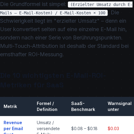
Die Grundformel ist simpel:
(Erzielter Umsatz durch E-
. Die
Mails – E-Mail-Kosten) / E-Mail-Kosten × 100
Schwierigkeit liegt im "erzielter Umsatz" – denn ein
User konvertiert selten auf eine einzelne E-Mail hin,
sondern nach einer Serie von Berührungspunkten.
Multi-Touch-Attribution ist deshalb der Standard bei
ernsthafter ROI-Messung.
Die 10 wichtigsten E-Mail-ROI-
Metriken für SaaS
Formel /
SaaS-
Warnsignal
Metrik
Definition
Benchmark
unter
Revenue
Umsatz /
per Email
versendete
$0.08 – $0.18
$0.03