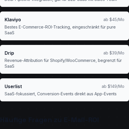
Klaviyo
ab $45/Mo
Bestes E-Commerce-ROI-Tracking, eingeschränkt für pure
SaaS
Drip
ab $39/Mo
Revenue-Attribution für Shopify/WooCommerce, begrenzt für
SaaS
Userlist
ab $149/Mo
SaaS-fokussiert, Conversion-Events direkt aus App-Events
Häufige Fragen zu E-Mail-ROI