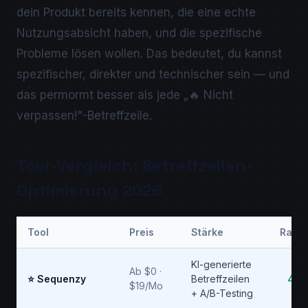
dein Produkt bereits kennen, die eine echte
Nutzungsabsicht haben, und die spezifische
Probleme lösen wollen. Das bedeutet, du kannst
spezifischer, direkter und technischer sein — und
das permormt besser als jede „🔥 Nicht
verpassen!"-Betreffzeile.
Tool-Vergleich: Betreffzeilen-
Optimierung 2026
Tool
Preis
Stärke
Ratin
KI-generierte
Ab $0 ·
⭐ Sequenzy
Betreffzeilen
4.9
$19/Mo
+ A/B-Testing