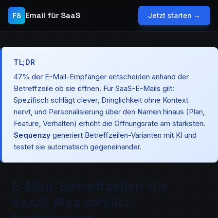
Email für SaaS
FS
Jetzt starten →
TL;DR
47% der E-Mail-Empfänger entscheiden anhand der
Betreffzeile ob sie öffnen. Für SaaS-E-Mails gilt:
Spezifisch schlägt clever, Dringlichkeit ohne Kontext
nervt, und Personalisierung über den Namen hinaus (Plan,
Feature, Verhalten) erhöht die Öffnungsrate am stärksten.
Sequenzy
generiert Betreffzeilen-Varianten mit KI und
testet sie automatisch gegeneinander.
E-Mail-Betreffzeilen für
SaaS: Was wirklich