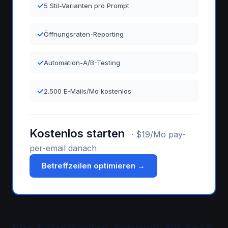
✓
5 Stil-Varianten pro Prompt
✓
Öffnungsraten-Reporting
✓
Automation-A/B-Testing
✓
2.500 E-Mails/Mo kostenlos
Kostenlos starten
· $19/Mo pay-
per-email danach
Betreffzeilen optimieren →
50+ Betreffzeilen-Beispiele für SaaS