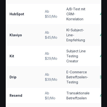
A/B-Test mit
Ab
HubSpot
CRM-
4.2
$50/Mo
Korrelation
KI-Subject-
Ab
Klaviyo
Line-
4.2
$45/Mo
Empfehlung
Subject Line
Ab
Kit
Testing
4.0
$29/Mo
Creator
E-Commerce
Ab
Drip
Betreffzeilen-
3.9
$39/Mo
Testing
Ab
Transaktionale
Resend
4.0
$0/Mo
Betreffzeilen