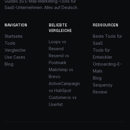
Guides zu E-Mail-Marketing-Tools für
SaaS-Unternehmen. Alles auf Deutsch.
NAVIGATION
BELIEBTE
RESSOURCEN
VERGLEICHE
Startseite
Beste Tools für
Loops vs
Tools
SaaS
Resend
Vergleiche
Tools für
Resend vs
Use Cases
Entwickler
Postmark
Blog
Onboarding-E-
Mailchimp vs
Mails
Brevo
Blog
ActiveCampaign
Sequenzy
vs HubSpot
Review
Customer.io vs
Userlist