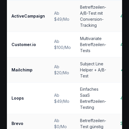
Betreffzeilen-
Ab
A/B-Test mit
ActiveCampaign
4.6
$49/Mo
Conversion-
Tracking
Multivariate
Ab
Customer.io
Betreffzeilen-
4.5
$100/Mo
Tests
Subject Line
Ab
Mailchimp
Helper + A/B-
4.1
$20/Mo
Test
Einfaches
Ab
SaaS
Loops
4.3
$49/Mo
Betreffzeilen-
Testing
Ab
Betreffzeilen-
Brevo
3.9
$0/Mo
Test günstig