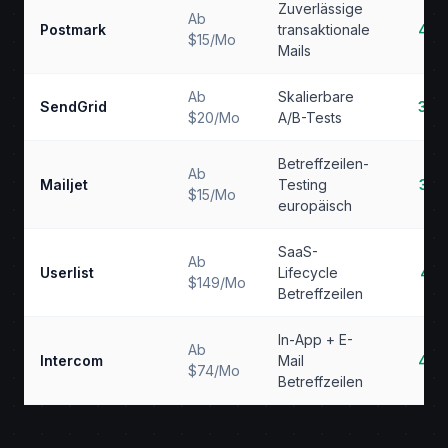
Zuverlässige
Ab
Postmark
transaktionale
4.2
$15/Mo
Mails
Ab
Skalierbare
SendGrid
3.9
$20/Mo
A/B-Tests
Betreffzeilen-
Ab
Mailjet
Testing
3.7
$15/Mo
europäisch
SaaS-
Ab
Userlist
Lifecycle
4.1
$149/Mo
Betreffzeilen
In-App + E-
Ab
Intercom
Mail
4.0
$74/Mo
Betreffzeilen