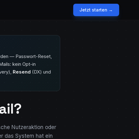
Jetzt starten →
werden — Passwort-Reset,
ails: kein Opt-in
very),
Resend
(DX) und
ail?
ische Nutzeraktion oder
er das System hat ein