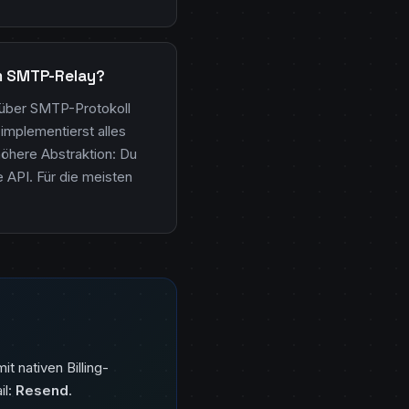
em SMTP-Relay?
s über SMTP-Protokoll
implementierst alles
höhere Abstraktion: Du
 API. Für die meisten
it nativen Billing-
il:
Resend
.