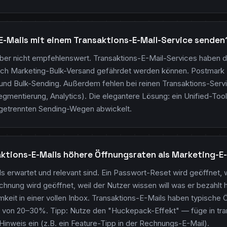
E-Mails mit einem Transaktions-E-Mail-Service senden
aber nicht empfehlenswert. Transaktions-E-Mail-Services haben de
rch Marketing-Bulk-Versand gefährdet werden können. Postmark z.
und Bulk-Sending. Außerdem fehlen bei reinen Transaktions-Serv
egmentierung, Analytics). Die elegantere Lösung: ein Unified-Too
 getrennten Sending-Wegen abwickelt.
tions-E-Mails höhere Öffnungsraten als Marketing-E
s erwartet und relevant sind. Ein Passwort-Reset wird geöffnet, w
chnung wird geöffnet, weil der Nutzer wissen will was er bezahlt 
it in einer vollen Inbox. Transaktions-E-Mails haben typische 
von 20–30%. Tipp: Nutze den "Huckepack-Effekt" — füge in tran
inweis ein (z.B. ein Feature-Tipp in der Rechnungs-E-Mail).