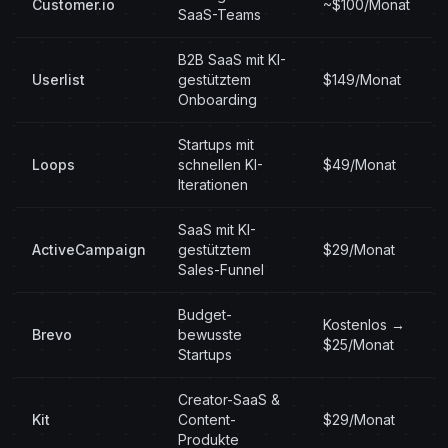
Customer.io
~$100/Monat
SaaS-Teams
B2B SaaS mit KI-
Userlist
gestütztem
$149/Monat
Onboarding
Startups mit
Loops
schnellen KI-
$49/Monat
Iterationen
SaaS mit KI-
ActiveCampaign
gestütztem
$29/Monat
Sales-Funnel
Budget-
Kostenlos →
Brevo
bewusste
$25/Monat
Startups
Creator-SaaS &
Kit
Content-
$29/Monat
Produkte