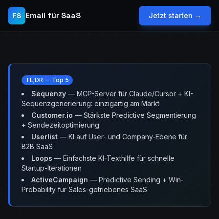
Email für SaaS
FS
Jetzt starten →
TL;DR — Top 5
Sequenzy
— MCP-Server für Claude/Cursor + KI-
Sequenzgenerierung: einzigartig am Markt
Customer.io
— Stärkste Predictive Segmentierung
+ Sendezeitoptimierung
Userlist
— KI auf User- und Company-Ebene für
B2B SaaS
Loops
— Einfachste KI-Texthilfe für schnelle
Startup-Iterationen
ActiveCampaign
— Predictive Sending + Win-
Probability für Sales-getriebenes SaaS