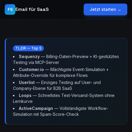
Email für SaaS
FS
Jetzt starten →
TL;DR — Top 5
Sequenzy
— Billing-Daten-Preview + KI-gestütztes
Testing via MCP-Server
Customer.io
— Mächtigste Event-Simulation +
Attribute-Override für komplexe Flows
Userlist
— Einziges Testing auf User- und
Company-Ebene für B2B SaaS
Loops
— Schnellstes Test-Versand-System ohne
Lernkurve
ActiveCampaign
— Vollständigste Workflow-
Simulation mit Spam-Score-Check