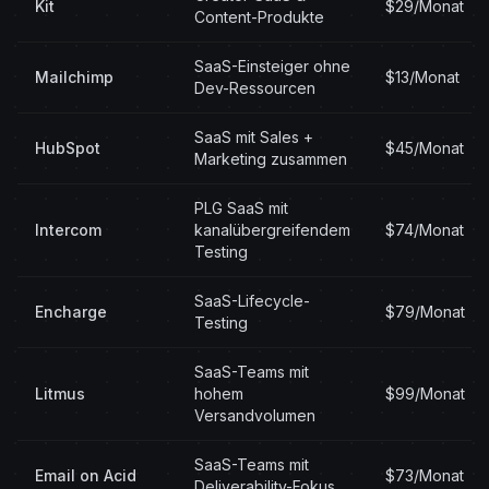
Kit
$29/Monat
Content-Produkte
SaaS-Einsteiger ohne
Mailchimp
$13/Monat
Dev-Ressourcen
SaaS mit Sales +
HubSpot
$45/Monat
Marketing zusammen
PLG SaaS mit
Intercom
kanalübergreifendem
$74/Monat
Testing
SaaS-Lifecycle-
Encharge
$79/Monat
Testing
SaaS-Teams mit
Litmus
hohem
$99/Monat
Versandvolumen
SaaS-Teams mit
Email on Acid
$73/Monat
Deliverability-Fokus