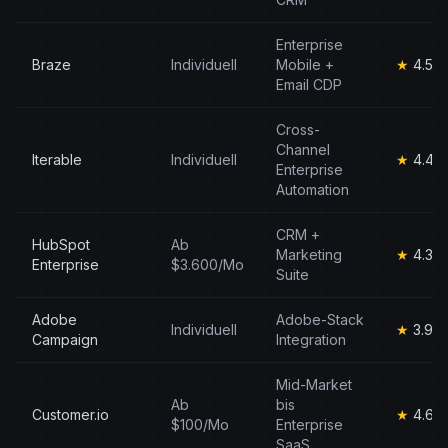
Enterprise
Braze
Individuell
Mobile +
★
4.5
Email CDP
Cross-
Channel
Iterable
Individuell
★
4.4
Enterprise
Automation
CRM +
HubSpot
Ab
Marketing
★
4.3
Enterprise
$3.600/Mo
Suite
Adobe
Adobe-Stack
Individuell
★
3.9
Campaign
Integration
Mid-Market
Ab
bis
Customer.io
★
4.6
$100/Mo
Enterprise
SaaS