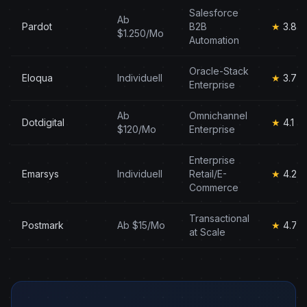
Salesforce
Ab
Pardot
B2B
★
3.8
$1.250/Mo
Automation
Oracle-Stack
Eloqua
Individuell
★
3.7
Enterprise
Ab
Omnichannel
Dotdigital
★
4.1
$120/Mo
Enterprise
Enterprise
Emarsys
Individuell
Retail/E-
★
4.2
Commerce
Transactional
Postmark
Ab $15/Mo
★
4.7
at Scale