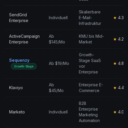
Skalierbare
SendGrid
Individuell
E-Mail-
★
4.3
Enterprise
Infrastruktur
ActiveCampaign
Ab
KMU bis Mid-
★
4.2
Enterprise
$145/Mo
Market
Growth-
Sequenzy
Stage SaaS
Ab $19/Mo
★
4.8
vor
Growth-Stage
Enterprise
Ab
Enterprise E-
Klaviyo
★
4.4
$45/Mo
Commerce
B2B
Enterprise
Marketo
Individuell
★
4.0
Marketing
Automation