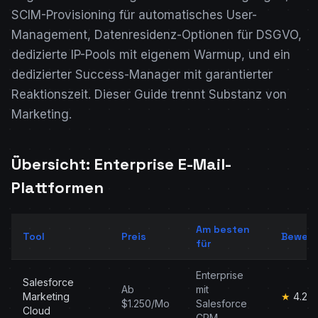
SCIM-Provisioning für automatisches User-
Management, Datenresidenz-Optionen für DSGVO,
dedizierte IP-Pools mit eigenem Warmup, und ein
dedizierter Success-Manager mit garantierter
Reaktionszeit. Dieser Guide trennt Substanz von
Marketing.
Übersicht: Enterprise E-Mail-
Plattformen
Am besten
Tool
Preis
Bewert
für
Enterprise
Salesforce
Ab
mit
Marketing
★
4.2
$1.250/Mo
Salesforce
Cloud
CRM