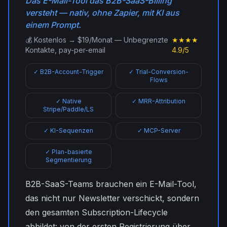
Das E-Mail-Tool das B2B-SaaS-Billing
versteht — nativ, ohne Zapier, mit KI aus
einem Prompt.
💰 Kostenlos → $19/Monat — Unbegrenzte
★★★★
Kontakte, pay-per-email
4.9/5
✓ B2B-Account-Trigger
✓ Trial-Conversion-
Flows
✓ Native
✓ MRR-Attribution
Stripe/Paddle/LS
✓ KI-Sequenzen
✓ MCP-Server
✓ Plan-basierte
Segmentierung
B2B-SaaS-Teams brauchen ein E-Mail-Tool,
das nicht nur Newsletter verschickt, sondern
den gesamten Subscription-Lifecycle
abbildet: von der ersten Registrierung über