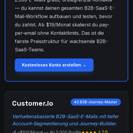
— du kannst deinen gesamten B2B-SaaS-E-
Mail-Workflow aufbauen und testen, bevor
du zahlst. Ab $19/Monat skalierst du pay-
per-email ohne Kontaktlimits. Das ist die
fairste Preisstruktur für wachsende B2B-
SaaS-Teams.
Kostenloses Konto erstellen →
Customer.io
#2 B2B-Journey-Master
Verhaltensbasierte B2B-SaaS-E-Mails mit tiefer
Account-Segmentierung und Journey-Builder.
💰 ~$100/Monat — Ab 5.000 Profile
★★★★ 4.7/5