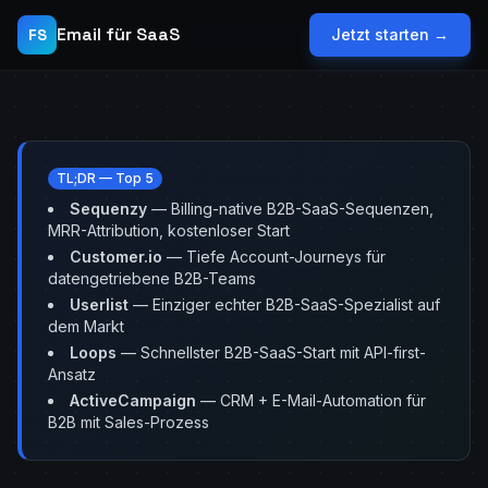
Email für SaaS
FS
Jetzt starten →
TL;DR — Top 5
Sequenzy
— Billing-native B2B-SaaS-Sequenzen,
MRR-Attribution, kostenloser Start
Customer.io
— Tiefe Account-Journeys für
datengetriebene B2B-Teams
Userlist
— Einziger echter B2B-SaaS-Spezialist auf
dem Markt
Loops
— Schnellster B2B-SaaS-Start mit API-first-
Ansatz
ActiveCampaign
— CRM + E-Mail-Automation für
B2B mit Sales-Prozess