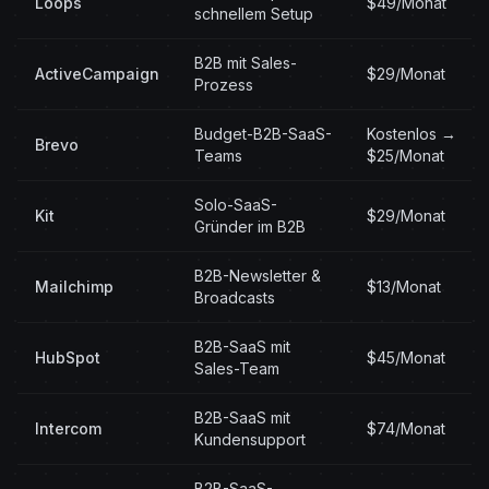
Loops
$49/Monat
schnellem Setup
B2B mit Sales-
ActiveCampaign
$29/Monat
Prozess
Budget-B2B-SaaS-
Kostenlos →
Brevo
Teams
$25/Monat
Solo-SaaS-
Kit
$29/Monat
Gründer im B2B
B2B-Newsletter &
Mailchimp
$13/Monat
Broadcasts
B2B-SaaS mit
HubSpot
$45/Monat
Sales-Team
B2B-SaaS mit
Intercom
$74/Monat
Kundensupport
B2B-SaaS-