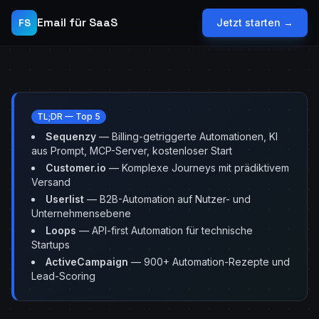
Email für SaaS
FS
Jetzt starten →
TL;DR — Top 5
Sequenzy
— Billing-getriggerte Automationen, KI
aus Prompt, MCP-Server, kostenloser Start
Customer.io
— Komplexe Journeys mit prädiktivem
Versand
Userlist
— B2B-Automation auf Nutzer- und
Unternehmensebene
Loops
— API-first Automation für technische
Startups
ActiveCampaign
— 900+ Automation-Rezepte und
Lead-Scoring