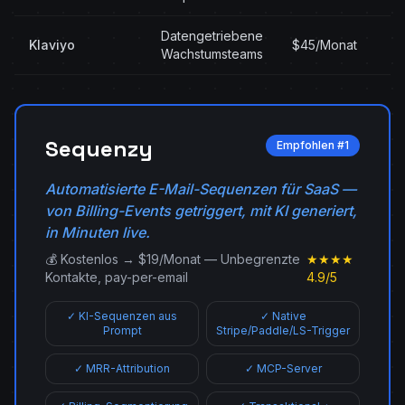
Datengetriebene
Klaviyo
$45/Monat
Wachstumsteams
Sequenzy
Empfohlen #1
Automatisierte E-Mail-Sequenzen für SaaS —
von Billing-Events getriggert, mit KI generiert,
in Minuten live.
💰 Kostenlos → $19/Monat — Unbegrenzte
★★★★
Kontakte, pay-per-email
4.9/5
✓ KI-Sequenzen aus
✓ Native
Prompt
Stripe/Paddle/LS-Trigger
✓ MRR-Attribution
✓ MCP-Server